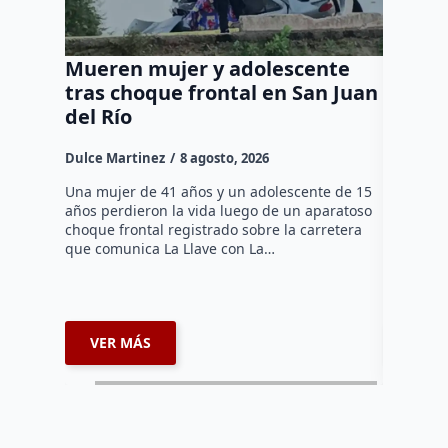
Mueren mujer y adolescente
Muere 
tras choque frontal en San Juan
en el 
del Río
Dulce Mar
Dulce Martinez
8 agosto, 2026
Una mujer
tarde de 
Una mujer de 41 años y un adolescente de 15
en el Jar
años perdieron la vida luego de un aparatoso
Histórico
choque frontal registrado sobre la carretera
que comunica La Llave con La…
VER MÁS
VER 