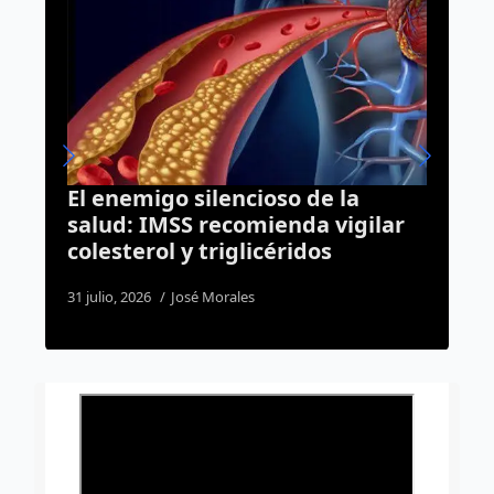
e la
Luto en la Fiscalía de Querétar
 vigilar
muere elemento de la Policía 
s
Investigación tras accidente e
su casa
4 agosto, 2026
Susana Ramos