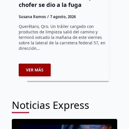
chofer se dio a la fuga
Díaz 
Susana Ramos
7 agosto, 2026
Manuel G
Querétaro, Qro. Un tráiler cargado con
El cambio
productos de limpieza salió del camino y
Díaz Gayo
terminó volcado la mañana de este viernes
equipo qu
sobre la lateral de la carretera federal 57, en
mientras 
dirección…
que…
VER MÁS
VER 
Noticias Express