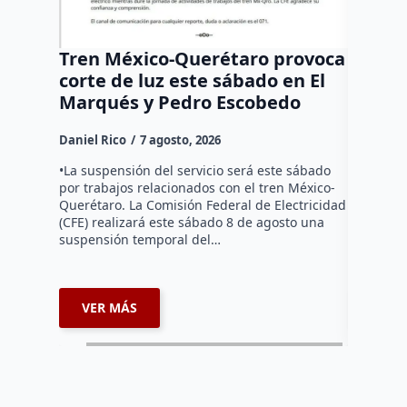
Tren México-Querétaro provoca
¡Más d
corte de luz este sábado en El
Tziban
Marqués y Pedro Escobedo
Daniel Ri
Daniel Rico
7 agosto, 2026
Habitante
hicieron 
•La suspensión del servicio será este sábado
Federal d
por trabajos relacionados con el tren México-
falta de e
Querétaro. La Comisión Federal de Electricidad
localida
(CFE) realizará este sábado 8 de agosto una
suspensión temporal del…
VER MÁS
VER 