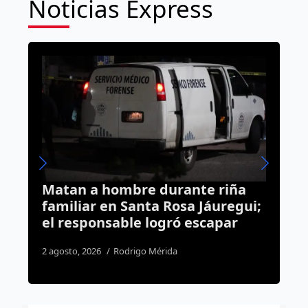
Noticias Express
nte riña
Prepárate: pronostican lluvia
a Jáuregui;
tormentas eléctricas para es
escapar
tarde en Querétaro
3 agosto, 2026
Susana Ramos