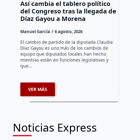
Así cambia el tablero político
Orgul
del Congreso tras la llegada de
repres
Díaz Gayou a Morena
misión
Canad
Manuel García
6 agosto, 2026
Daniel Ri
El cambio de partido de la diputada Claudia
Díaz Gayou es uno más de los cambios de
La bomber
equipo que diputados locales han hecho
los cuerp
mientras están en funciones legislativas y
Ezequiel 
que…
represent
internaci
VER MÁS
VER 
Noticias Express