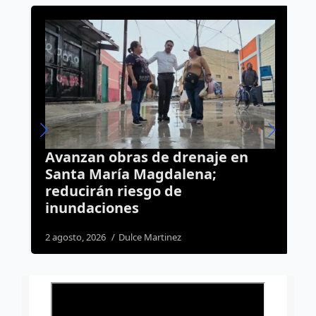
:
Avanzan obras de drenaje en
A
e
Santa María Magdalena;
t
reducirán riesgo de
u
inundaciones
S
2 agosto, 2026
Dulce Martinez
2