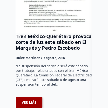
Tren México-Querétaro provoca
¡Más d
corte de luz este sábado en El
Tziban
Marqués y Pedro Escobedo
Dulce Mar
Dulce Martinez
7 agosto, 2026
Habitante
hicieron 
•La suspensión del servicio será este sábado
Federal d
por trabajos relacionados con el tren México-
falta de e
Querétaro. La Comisión Federal de Electricidad
localida
(CFE) realizará este sábado 8 de agosto una
suspensión temporal del…
VER MÁS
VER 