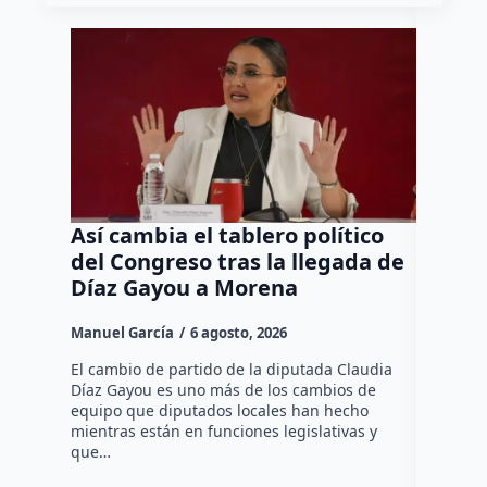
Así cambia el tablero político
Orgul
del Congreso tras la llegada de
repres
Díaz Gayou a Morena
misión
Canad
Manuel García
6 agosto, 2026
Daniel Ri
El cambio de partido de la diputada Claudia
Díaz Gayou es uno más de los cambios de
La bomber
equipo que diputados locales han hecho
los cuerp
mientras están en funciones legislativas y
Ezequiel 
que…
represent
internaci