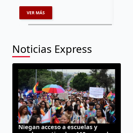
VER MÁS
VER 
Noticias Express
Niegan acceso a escuelas y
M