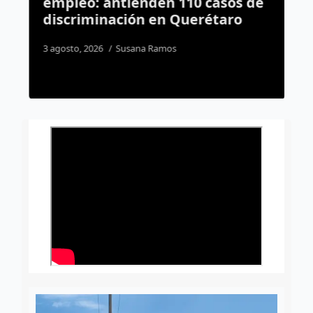
empleo: antienden 110 casos de
r
discriminación en Querétaro
P
3 agosto, 2026
Susana Ramos
1