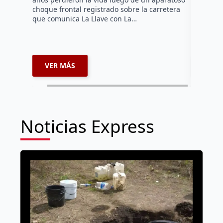
Histórico
choque frontal registrado sobre la carretera
que comunica La Llave con La…
VER MÁS
VER 
Noticias Express