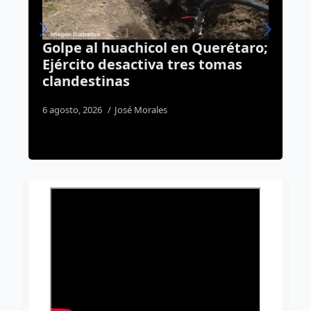
en Querétaro;
Cae “El Safe” por homicidio
tres tomas
Querétaro: lo detienen du
cateo de Sinergia
2 agosto, 2026
Susana Ramos