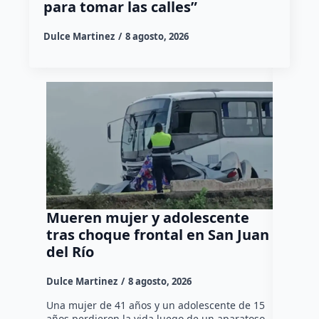
para tomar las calles”
Dulce Martinez
8 agosto, 2026
Mueren mujer y adolescente
Muere 
tras choque frontal en San Juan
en el 
del Río
Dulce Mar
Dulce Martinez
8 agosto, 2026
Una mujer
tarde de 
Una mujer de 41 años y un adolescente de 15
en el Jar
años perdieron la vida luego de un aparatoso