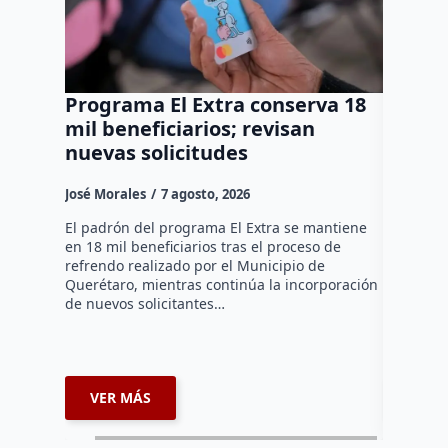
Programa El Extra conserva 18
Grupo 
mil beneficiarios; revisan
Metrop
nuevas solicitudes
y deti
Huimi
José Morales
7 agosto, 2026
Susana R
El padrón del programa El Extra se mantiene
en 18 mil beneficiarios tras el proceso de
Durante u
refrendo realizado por el Municipio de
Interpoli
Querétaro, mientras continúa la incorporación
Huimilpan
de nuevos solicitantes…
tres pers
mientras 
realizar…
VER MÁS
VER 