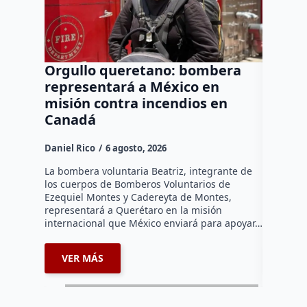
Orgullo queretano: bombera
Buscar
representará a México en
manten
misión contra incendios en
a neur
Canadá
agresi
Daniel Rico
6 agosto, 2026
Daniel Ri
La bombera voluntaria Beatriz, integrante de
La Fiscal
los cuerpos de Bomberos Voluntarios de
afirmó qu
Ezequiel Montes y Cadereyta de Montes,
para mant
representará a Querétaro en la misión
preventiv
internacional que México enviará para apoyar…
neurocir
VER MÁS
VER 