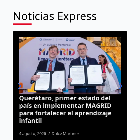
Noticias Express
estado del
Camión cargado de pollo
ar MAGRID
termina volcado en Avenid
aprendizaje
Parque; hay un lesionado
3 agosto, 2026
Daniel Rico