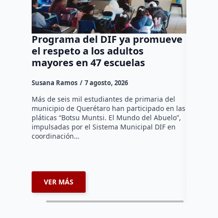
Programa del DIF ya promueve
Ocho d
el respeto a los adultos
tradic
mayores en 47 escuelas
tienen
Susana Ramos
7 agosto, 2026
Susana R
Más de seis mil estudiantes de primaria del
La Asocia
municipio de Querétaro han participado en las
Querétaro
pláticas “Botsu Muntsi. El Mundo del Abuelo”,
en la ins
impulsadas por el Sistema Municipal DIF en
reconocim
coordinación…
afiliados
VER MÁS
VER 