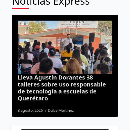
Noticias Express
8
Capturan a dos presuntos
nsable
asesinos de San Juan del Río tras
de
operativo conjunto entre
Querétaro y Guanajuato
3 agosto, 2026
Rodrigo Mérida