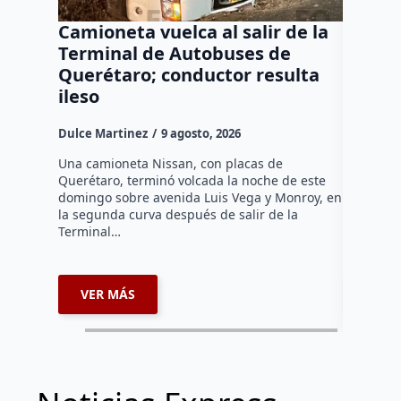
Camioneta vuelca al salir de la
Puma e
Terminal de Autobuses de
ganado
Querétaro; conductor resulta
SEDEA
ileso
Dulce Mar
Dulce Martinez
9 agosto, 2026
Hasta el 
Agropecua
Una camioneta Nissan, con placas de
oficiales
Querétaro, terminó volcada la noche de este
o animale
domingo sobre avenida Luis Vega y Monroy, en
zona…
la segunda curva después de salir de la
Terminal…
VER MÁS
VER 