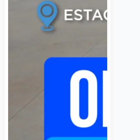
a la CFE
público en beneficio de
la comunidad
7 agosto, 2026
estudiantil
 de la comunidad de
Daniel Rico
7 agosto, 2026
cieron un llamado
a Comisión Federal de
La Universidad Autónoma de
 (CFE) para atender la
Querétaro (UAQ) y la Agencia de
rgía eléctrica que
Movilidad del Estado de Querétaro
 localidad desde…
(AMEQ) analizaron alternativas
para ampliar la cobertura del
transporte público que utiliza la
comunidad universitaria.…
S
VER MÁS