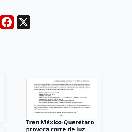
Facebook
X
Tren México-Querétaro
¡Más de
provoca corte de luz
luz! Tzi