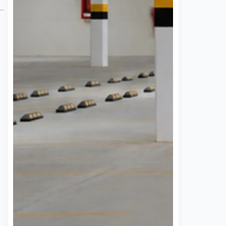
 una semana sin
UAQ y AMEQ evalúan
banzá pide
ajustes en el transporte