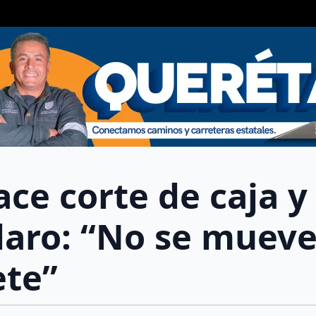
ace corte de caja y
laro: “No se muev
ete”