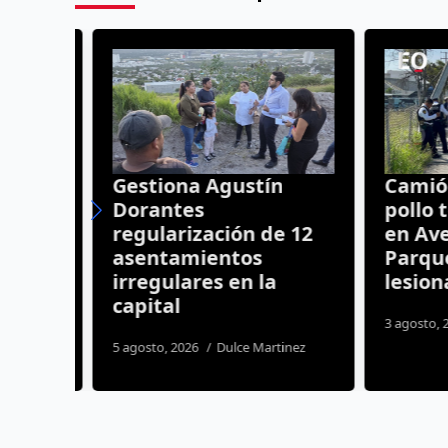
rón
Gestiona Agustín
Camión 
Dorantes
pollo t
ueda
regularización de 12
en Aven
tiva
asentamientos
Parque;
irregulares en la
lesiona
os
capital
3 agosto, 20
5 agosto, 2026
Dulce Martinez