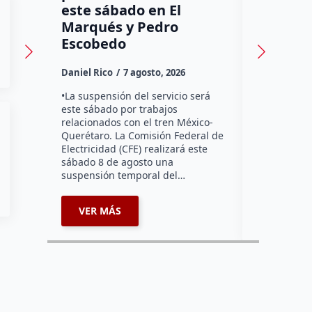
este sábado en El
auxilio 
Marqués y Pedro
Daniel Rico
Escobedo
Habitantes
Daniel Rico
7 agosto, 2026
Tzibanzá hi
urgente a l
•La suspensión del servicio será
Electricidad
este sábado por trabajos
falta de ene
relacionados con el tren México-
afecta a la
Querétaro. La Comisión Federal de
Electricidad (CFE) realizará este
sábado 8 de agosto una
suspensión temporal del…
VER MÁS
VER MÁ