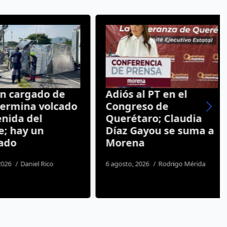
cargado de
Adiós al PT en el
ermina volcado
Congreso de
ida del
Querétaro; Claudia
 hay un
Díaz Gayou se suma a
do
Morena
26
Daniel Rico
6 agosto, 2026
Rodrigo Mérida