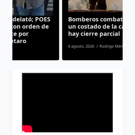
S
Bomberos combaten incendio a
G
un costado de la carretera 57;
E
hay cierre parcial
c
6 agosto, 2026
Rodrigo Mérida
6