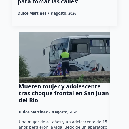
para tomar las calles”
Dulce Martinez
8 agosto, 2026
Mueren mujer y adolescente
Muere 
tras choque frontal en San Juan
en el 
del Río
Dulce Mar
Dulce Martinez
8 agosto, 2026
Una mujer
tarde de 
Una mujer de 41 años y un adolescente de 15
en el Jar
años perdieron la vida luego de un aparatoso