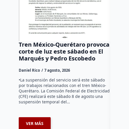
Tren México-Querétaro provoca
¡Más d
corte de luz este sábado en El
Tziban
Marqués y Pedro Escobedo
Daniel Ri
Daniel Rico
7 agosto, 2026
Habitante
hicieron 
•La suspensión del servicio será este sábado
Federal d
por trabajos relacionados con el tren México-
falta de e
Querétaro. La Comisión Federal de Electricidad
localida
(CFE) realizará este sábado 8 de agosto una
suspensión temporal del…
VER MÁS
VER 