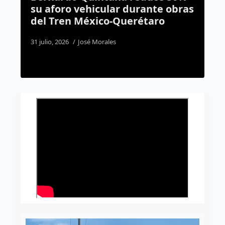
su aforo vehicular durante obras
pued
del Tren México-Querétaro
dur
31 julio, 2026
José Morales
2 agos