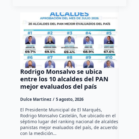
Rodrigo Monsalvo se ubica
Gestio
entre los 10 alcaldes del PAN
regula
mejor evaluados del país
asenta
la capi
Dulce Martinez
5 agosto, 2026
Dulce Mar
El Presidente Municipal de El Marqués,
Rodrigo Monsalvo Castelán, fue ubicado en el
El Senado
séptimo lugar del ranking nacional de alcaldes
Lámbarri,
panistas mejor evaluados del país, de acuerdo
Salitre, e
con la medición…
supervisa