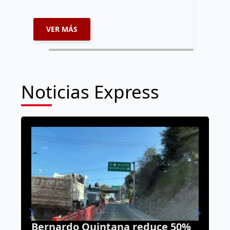
dar segu
VER MÁS
VER 
Noticias Express
Bernardo Quintana reduce 50%
Arra