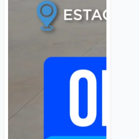
S
VER MÁS
POES detiene a 15
Más de 16 mil
personas por delitos
viviendas llegar
contra la salud en
Querétaro con e