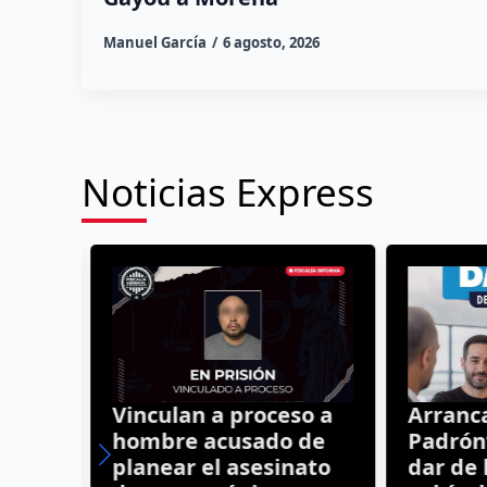
Manuel García
6 agosto, 2026
Noticias Express
an
Vinculan a proceso a
Arranca 
hombre acusado de
Padrón”
planear el asesinato
dar de b