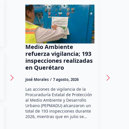
Medio Ambiente
Tráiler 
refuerza vigilancia; 193
la later
inspecciones realizadas
carreter
en Querétaro
se dio a
José Morales
7 agosto, 2026
Susana Ram
Las acciones de vigilancia de la
Querétaro, 
Procuraduría Estatal de Protección
con product
al Medio Ambiente y Desarrollo
camino y te
Urbano (PEPMADU) alcanzaron un
mañana de e
total de 193 inspecciones durante
lateral de l
2026, mientras que en julio se…
en direcci