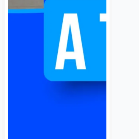
Querétaro, El
programa de
Marqués y Pedro
Sheinbaum
Escobedo
5 agosto, 2026
Daniel Ri
31 julio, 2026
Susana Ramos