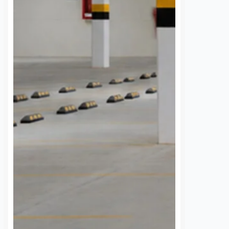
vuelca y bloquea
Así cambia el tablero
al de la
político del Congreso
a 57; el chofer
tras la llegada de Díaz
 la fuga
Gayou a Morena
os
7 agosto, 2026
Manuel García
6 agosto, 2026
Qro. Un tráiler cargado
El cambio de partido de la
os de limpieza salió del
diputada Claudia Díaz Gayou es
rminó volcado la
uno más de los cambios de equipo
ste viernes sobre la
que diputados locales han hecho
a carretera federal 57,
mientras están en funciones
ón…
legislativas y que…