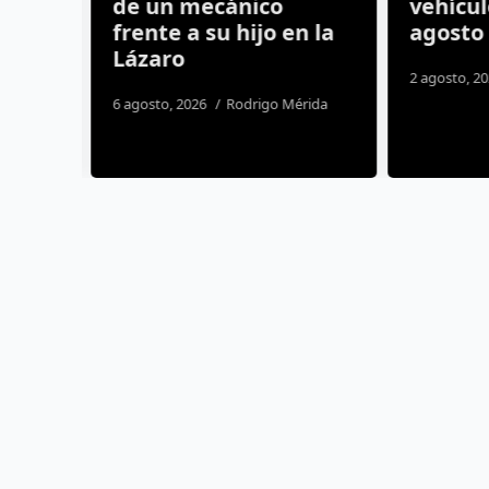
n
de un mecánico
vehícul
frente a su hijo en la
agosto 
Lázaro
2 agosto, 202
6 agosto, 2026
Rodrigo Mérida
os