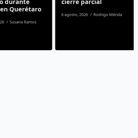
o durante
cierre parcial
en Querétaro
6 agosto, 2026
Rodrigo Mérida
6
Susana Ramos