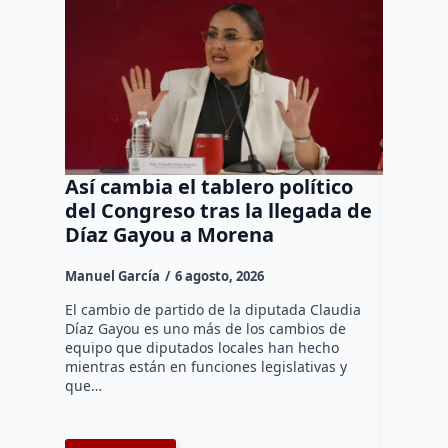
Así cambia el tablero político
Orgul
del Congreso tras la llegada de
repres
Díaz Gayou a Morena
misión
Canad
Manuel García
6 agosto, 2026
Daniel Ri
El cambio de partido de la diputada Claudia
Díaz Gayou es uno más de los cambios de
La bomber
equipo que diputados locales han hecho
los cuerp
mientras están en funciones legislativas y
Ezequiel 
que…
represent
internaci