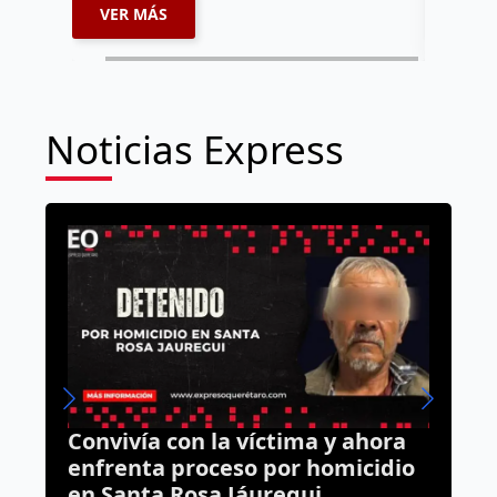
VER MÁS
VER 
Noticias Express
l
Convivía con la víctima y ahora
U
enfrenta proceso por homicidio
a
en Santa Rosa Jáuregui
d