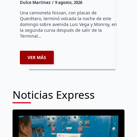
Dulce Martinez
9 agosto, 2026
Hasta el 
Agropecua
Una camioneta Nissan, con placas de
oficiales
Querétaro, terminó volcada la noche de este
o animale
domingo sobre avenida Luis Vega y Monroy, en
zona…
la segunda curva después de salir de la
Terminal…
VER MÁS
VER 
Noticias Express