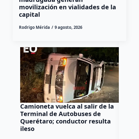
movilización en vialidades de la
capital
Rodrigo Mérida
9 agosto, 2026
Camioneta vuelca al salir de la
Puma e
Terminal de Autobuses de
ganado
Querétaro; conductor resulta
SEDEA
ileso
Dulce Mar