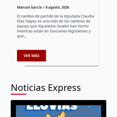
Canad
Manuel García
6 agosto, 2026
Daniel Ri
El cambio de partido de la diputada Claudia
Díaz Gayou es uno más de los cambios de
La bomber
equipo que diputados locales han hecho
los cuerp
mientras están en funciones legislativas y
Ezequiel 
que…
represent
internaci
VER MÁS
VER 
Noticias Express