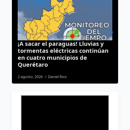
 sacar el paraguas! Lluvias y
Municipio
rmentas eléctricas continúan
desarroll
 cuatro municipios de
advierte 
uerétaro
compren 
gosto, 2026
Daniel Rico
4 agosto, 2026