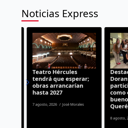
Noticias Express
Teatro Hércules
Destaca
tendrá que esperar;
Dorante
obras arrancarían
particip
n
hasta 2027
como el
dad
buenos 
7 agosto, 2026
José Morales
Querét
ida
8 agosto, 20