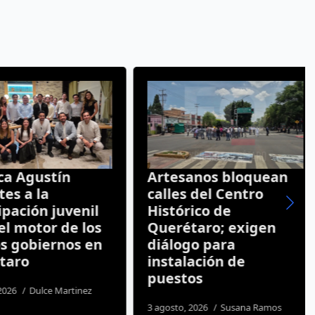
 Agustín
Artesanos bloquean
s a la
calles del Centro
ación juvenil
Histórico de
 motor de los
Querétaro; exigen
gobiernos en
diálogo para
aro
instalación de
puestos
26
Dulce Martinez
3 agosto, 2026
Susana Ramos