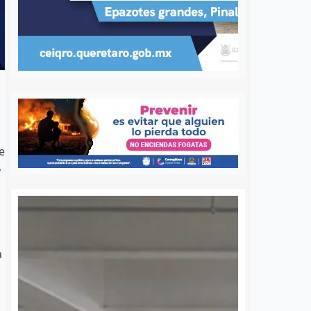
e
,
,
a