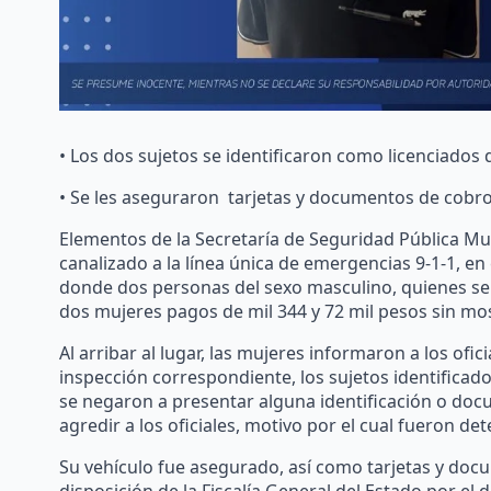
• Los dos sujetos se identificaron como licenciados 
• Se les aseguraron tarjetas y documentos de cobr
Elementos de la Secretaría de Seguridad Pública Mun
canalizado a la línea única de emergencias 9-1-1, en 
donde dos personas del sexo masculino, quienes se i
dos mujeres pagos de mil 344 y 72 mil pesos sin mo
Al arribar al lugar, las mujeres informaron a los ofi
inspección correspondiente, los sujetos identificad
se negaron a presentar alguna identificación o do
agredir a los oficiales, motivo por el cual fueron det
Su vehículo fue asegurado, así como tarjetas y do
disposición de la Fiscalía General del Estado por el 