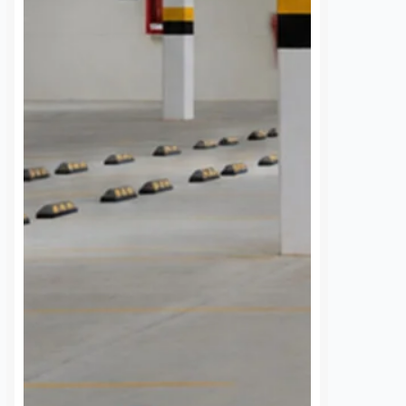
ujer de la
Felifer advierte a
 edad en el
ambulantes: “No
e la Corregidora
permitiremos
extorsiones para tomar
nez
8 agosto, 2026
las calles”
e la tercera edad
Dulce Martinez
8 agosto, 2026
da la tarde de este
ntras se encontraba en
El Presidente Municipal de
 la Corregidora, en
Querétaro, Felipe Fernando Macías,
o Histórico de
advirtió que su administración no
 De…
permitirá que grupos de
comerciantes ambulantes intenten
presionar o extorsionar a las
autoridades para obtener espacios
en…
S
VER MÁS