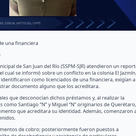
de una financiera
o
icipal de San Juan del Río (SSPM-SJR) atendieron un report
el cual se informó sobre un conflicto en la colonia El Jazmín
dentificaron como licenciados de una financiera, exigían a
strar documento alguno que los acreditara.
ciales que desconocían dichos préstamos y, al realizar la
os como Santiago “N” y Miguel “N” originarios de Querétaro
cumento que acreditara su identidad. Además, comenzaron 
enidos.
cumentos de cobro; posteriormente fueron puestos a
delito de desobediencia y resistencia de particulares.