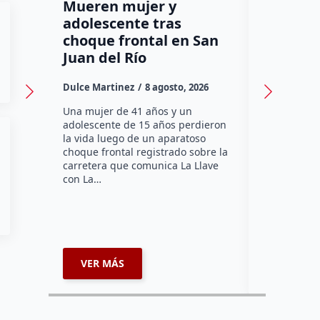
Mueren mujer y
Muere m
adolescente tras
tercera
choque frontal en San
Jardín d
Juan del Río
Dulce Marti
Dulce Martinez
8 agosto, 2026
Una mujer d
perdió la vi
Una mujer de 41 años y un
sábado mie
adolescente de 15 años perdieron
el Jardín de
la vida luego de un aparatoso
pleno Centr
choque frontal registrado sobre la
Querétaro.
carretera que comunica La Llave
con La…
VER MÁS
VER MÁ