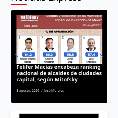
Felifer Macías encabeza ranking
C
nacional de alcaldes de ciudades
t
capital, según Mitofsky
f
3 agosto, 2026
José Morales
1