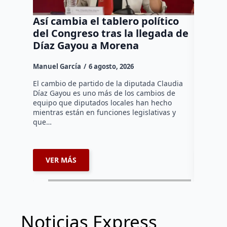
Así cambia el tablero político
Orgul
del Congreso tras la llegada de
repres
Díaz Gayou a Morena
misión
Canad
Manuel García
6 agosto, 2026
Daniel Ri
El cambio de partido de la diputada Claudia
Díaz Gayou es uno más de los cambios de
La bomber
equipo que diputados locales han hecho
los cuerp
mientras están en funciones legislativas y
Ezequiel 
que…
represent
internaci
VER MÁS
VER 
Noticias Express