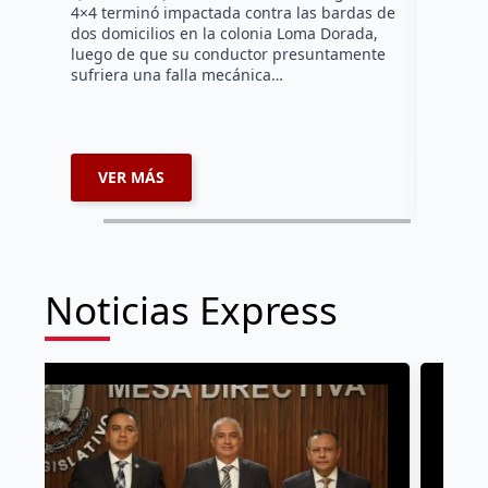
4×4 terminó impactada contra las bardas de
municipio
dos domicilios en la colonia Loma Dorada,
pláticas 
luego de que su conductor presuntamente
impulsada
sufriera una falla mecánica…
coordina
VER MÁS
VER 
Noticias Express