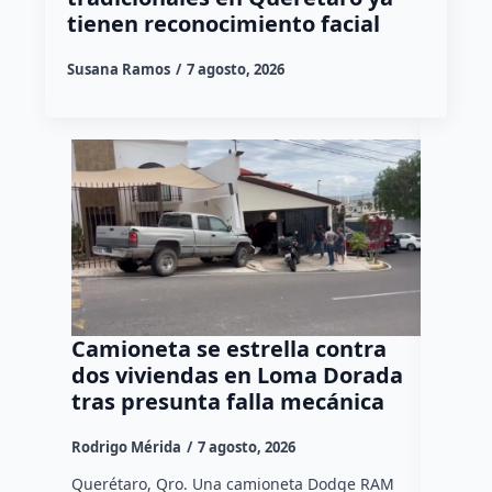
tienen reconocimiento facial
Susana Ramos
7 agosto, 2026
Camioneta se estrella contra
Progr
dos viviendas en Loma Dorada
el res
tras presunta falla mecánica
mayore
Rodrigo Mérida
7 agosto, 2026
Susana R
Querétaro, Qro. Una camioneta Dodge RAM
Más de se