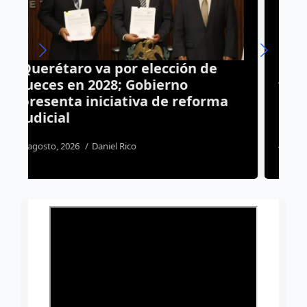
Presenta Luis Nava el
“Educational Football Program”
en Querétaro con el aval del
Real Madrid
4 agosto, 2026
Dulce Martinez