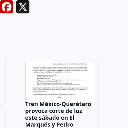
Facebook
X
Tren México-Querétaro
¡Más de
provoca corte de luz
luz! Tzi
este sábado en El
auxilio 
Marqués y Pedro