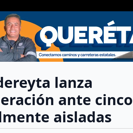
dereyta lanza
deración ante cinco
almente aisladas