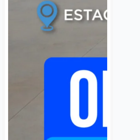
7 agosto, 2026
estudiantil
 de la comunidad de
Daniel Rico
7 agosto, 2026
cieron un llamado
a Comisión Federal de
La Universidad Autónoma de
 (CFE) para atender la
Querétaro (UAQ) y la Agencia de
rgía eléctrica que
Movilidad del Estado de Querétaro
 localidad desde…
(AMEQ) analizaron alternativas
para ampliar la cobertura del
transporte público que utiliza la
comunidad universitaria.…
S
VER MÁS