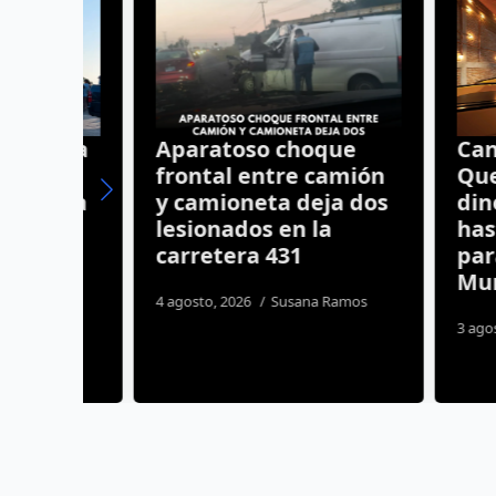
ntra
Aparatoso choque
Cantina
 a
frontal entre camión
Queréta
a la
y camioneta deja dos
dinero 
o
lesionados en la
hasta 2
carretera 431
para tra
os
Mundia
4 agosto, 2026
Susana Ramos
3 agosto, 20