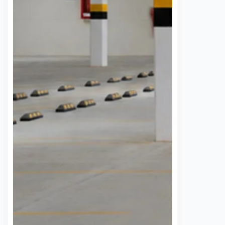
 una semana sin
UAQ y AMEQ evalúan
banzá pide
ajustes en el transporte
a la CFE
público en beneficio de
la comunidad