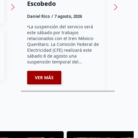
Daniel Rico
Escobedo
Habitantes
Daniel Rico
7 agosto, 2026
Tzibanzá hi
urgente a l
•La suspensión del servicio será
Electricidad
este sábado por trabajos
falta de ene
relacionados con el tren México-
afecta a la
Querétaro. La Comisión Federal de
Electricidad (CFE) realizará este
sábado 8 de agosto una
suspensión temporal del…
VER MÁS
VER MÁ