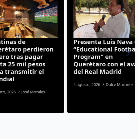
s de
Presenta Luis Nava el
ro perdieron
“Educational Football
tras pagar
Program” en
5 mil pesos
Querétaro con el aval
nsmitir el
del Real Madrid
l
4 agosto, 2026
Dulce Martinez
26
José Morales