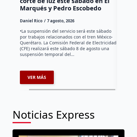
corte de luz este sábado en El
Tziban
Marqués y Pedro Escobedo
Daniel Ri
Daniel Rico
7 agosto, 2026
Habitante
hicieron 
•La suspensión del servicio será este sábado
Federal d
por trabajos relacionados con el tren México-
falta de e
Querétaro. La Comisión Federal de Electricidad
localida
(CFE) realizará este sábado 8 de agosto una
suspensión temporal del…
VER MÁS
VER 
Noticias Express