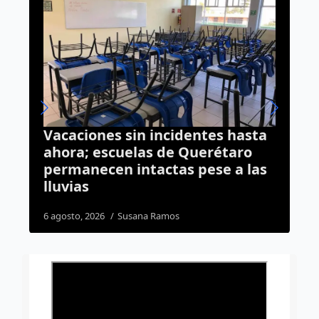
es hasta
Cae presunto ladrón de casas 
rétaro
Santa Rosa Jáuregui; queda en
se a las
prisión preventiva
1 agosto, 2026
Susana Ramos