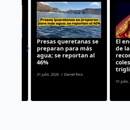
r
Presas queretanas se
El enemi
n
preparan para más
de la sa
GRID
agua; se reportan al
recomie
46%
colester
il
triglicé
31 julio, 2026
Daniel Rico
nez
31 julio, 2026