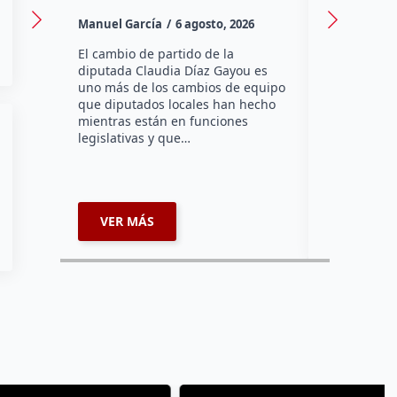
Canadá
Manuel García
6 agosto, 2026
Daniel Rico
El cambio de partido de la
diputada Claudia Díaz Gayou es
La bombera 
uno más de los cambios de equipo
integrante 
que diputados locales han hecho
Bomberos Vo
mientras están en funciones
Montes y C
legislativas y que…
representar
misión inte
enviará par
VER MÁS
VER MÁ