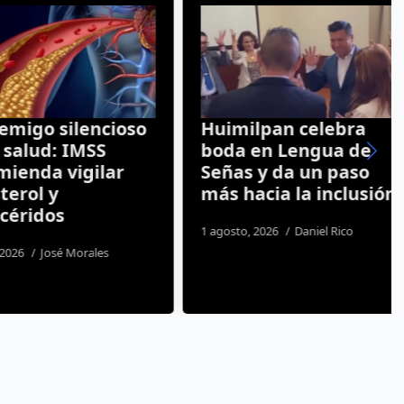
go silencioso
Huimilpan celebra
lud: IMSS
boda en Lengua de
nda vigilar
Señas y da un paso
ol y
más hacia la inclusión
ridos
1 agosto, 2026
Daniel Rico
José Morales