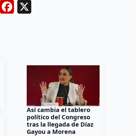
Facebook
X
Así cambia el tablero
Orgullo
político del Congreso
bomber
tras la llegada de Díaz
a Méxic
Gayou a Morena
contra 