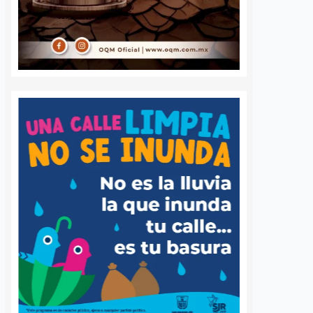
de agresión sexual
6 agosto, 2026
Daniel Rico
6 agosto, 2026
voluntaria Beatriz,
La Fiscalía General del Estado de
de los cuerpos de
Querétaro afirmó que agotará
luntarios de Ezequiel
todos los recursos legales para
adereyta de Montes,
mantener la medida cautelar de
á a Querétaro en la
prisión preventiva justificada en
rnacional que México
contra del médico neurocirujano
a apoyar…
acusado de…
S
VER MÁS