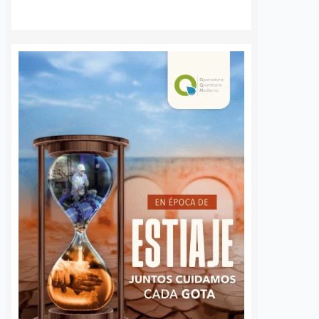
 queretano:
Buscará Fiscalía de
a representará
Querétaro mantener en
o en misión
prisión preventiva a
incendios en
neurocirujano acusado