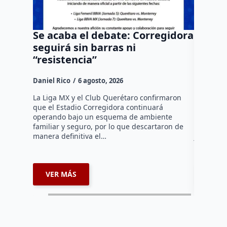
Se acaba el debate: Corregidora
Todo M
seguirá sin barras ni
causa;
“resistencia”
sede 
Daniel Rico
6 agosto, 2026
Susana R
La Liga MX y el Club Querétaro confirmaron
La edició
que el Estadio Corregidora continuará
Salvando 
operando bajo un esquema de ambiente
Querétaro
familiar y seguro, por lo que descartaron de
próximo 6
manera definitiva el…
jornada 
VER MÁS
VER 