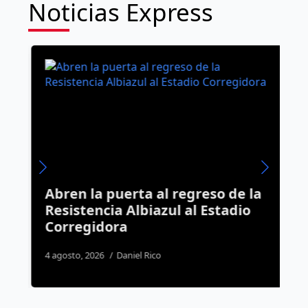
Noticias Express
Abren la puerta al regreso de la
L
7
Resistencia Albiazul al Estadio
e
Corregidora
m
s
4 agosto, 2026
Daniel Rico
3