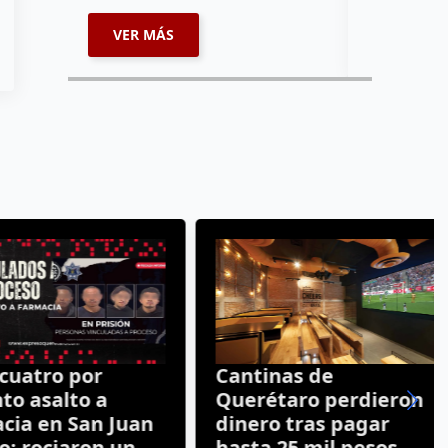
VER MÁS
VER MÁ
atro por
Cantinas de
 asalto a
Querétaro perdieron
a en San Juan
dinero tras pagar
 rociaron un
hasta 25 mil pesos