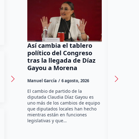
Así cambia el tablero
Orgullo
político del Congreso
bomber
tras la llegada de Díaz
a Méxic
Gayou a Morena
contra 
Canadá
Manuel García
6 agosto, 2026
Daniel Rico
El cambio de partido de la
diputada Claudia Díaz Gayou es
La bombera 
uno más de los cambios de equipo
integrante 
que diputados locales han hecho
Bomberos Vo
mientras están en funciones
Montes y C
legislativas y que…
representar
misión inte
enviará par