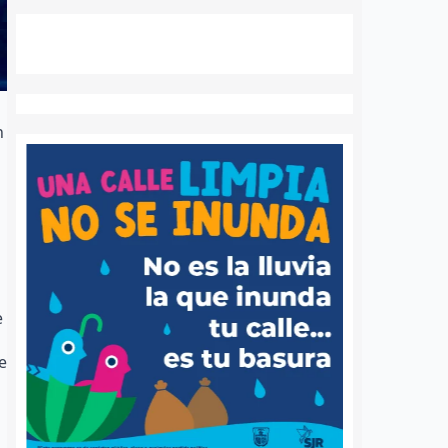
n
e
e