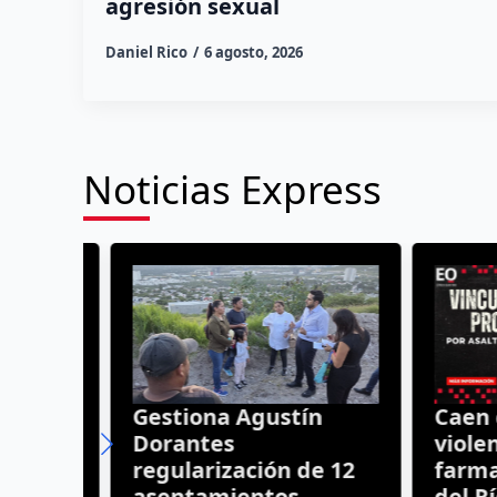
agresión sexual
Daniel Rico
6 agosto, 2026
Noticias Express
Gestiona Agustín
Caen cu
Dorantes
violento
regularización de 12
farmaci
ueen
asentamientos
del Río;