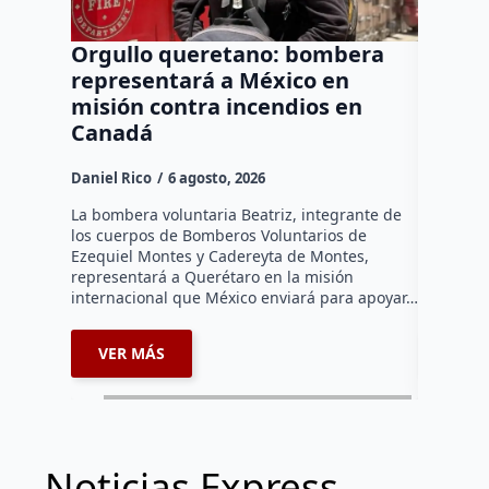
Orgullo queretano: bombera
Buscar
representará a México en
manten
misión contra incendios en
a neur
Canadá
agresi
Daniel Rico
6 agosto, 2026
Daniel Ri
La bombera voluntaria Beatriz, integrante de
La Fiscal
los cuerpos de Bomberos Voluntarios de
afirmó qu
Ezequiel Montes y Cadereyta de Montes,
para mant
representará a Querétaro en la misión
preventiv
internacional que México enviará para apoyar…
neurocir
VER MÁS
VER 
Noticias Express