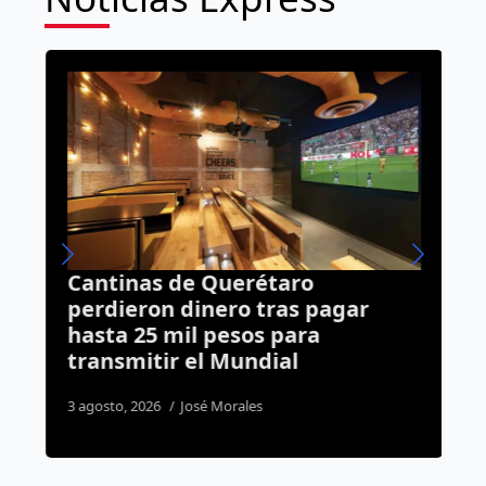
Cantinas de Querétaro
I
n
perdieron dinero tras pagar
v
hasta 25 mil pesos para
c
transmitir el Mundial
3
3 agosto, 2026
José Morales