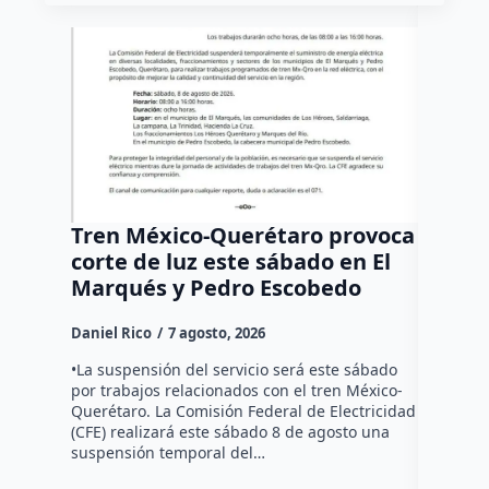
Tren México-Querétaro provoca
¡Más d
corte de luz este sábado en El
Tziban
Marqués y Pedro Escobedo
Daniel Ri
Daniel Rico
7 agosto, 2026
Habitante
hicieron 
•La suspensión del servicio será este sábado
Federal d
por trabajos relacionados con el tren México-
falta de e
Querétaro. La Comisión Federal de Electricidad
localida
(CFE) realizará este sábado 8 de agosto una
suspensión temporal del…