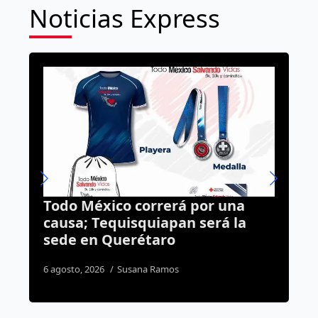
Noticias Express
 una
Burocracia de Querétaro tendr
rá la
límites para usar Inteligencia
Artificial, habrá nuevo
reglamento
6 agosto, 2026
Dulce Martinez