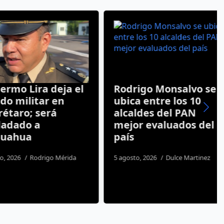
o Lira deja el
Rodrigo Monsalvo se
ilitar en
ubica entre los 10
ro; será
alcaldes del PAN
ado a
mejor evaluados del
hua
país
26
Rodrigo Mérida
5 agosto, 2026
Dulce Martinez