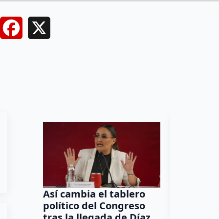
Facebook
X
Así cambia el tablero
Orgullo
político del Congreso
bomber
tras la llegada de Díaz
a Méxic