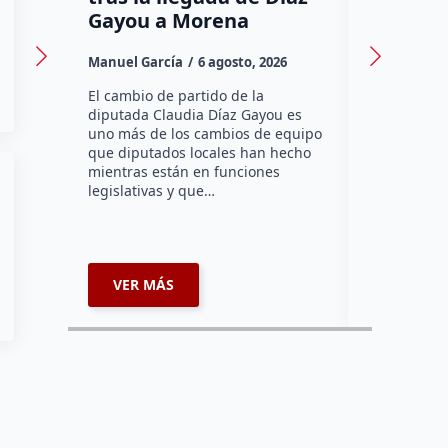
Gayou a Morena
contra 
Canadá
Manuel García
6 agosto, 2026
Daniel Rico
El cambio de partido de la
diputada Claudia Díaz Gayou es
La bombera 
uno más de los cambios de equipo
integrante 
que diputados locales han hecho
Bomberos Vo
mientras están en funciones
Montes y C
legislativas y que…
representar
misión inte
enviará par
VER MÁS
VER MÁ