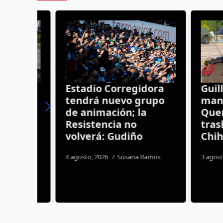
vias
Estadio Corregidora
Guillerm
tes
tendrá nuevo grupo
mando m
ipio
de animación; la
Queréta
e 28
Resistencia no
traslad
volverá: Gudiño
Chihua
s
4 agosto, 2026
Susana Ramos
3 agosto, 20