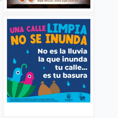
 queretano:
Buscará Fiscalía de
a representará
Querétaro mantener en
o en misión
prisión preventiva a