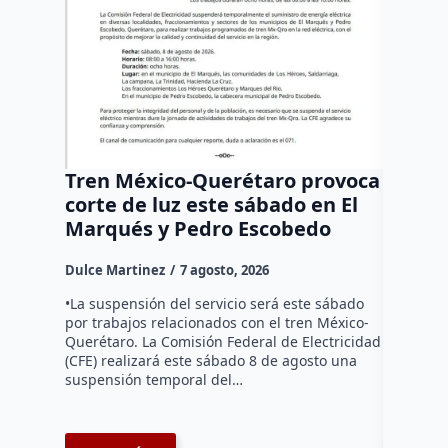
Tren México-Querétaro provoca
¡Más d
corte de luz este sábado en El
Tziban
Marqués y Pedro Escobedo
Dulce Mar
Dulce Martinez
7 agosto, 2026
Habitante
hicieron 
•La suspensión del servicio será este sábado
Federal d
por trabajos relacionados con el tren México-
falta de e
Querétaro. La Comisión Federal de Electricidad
localida
(CFE) realizará este sábado 8 de agosto una
suspensión temporal del…