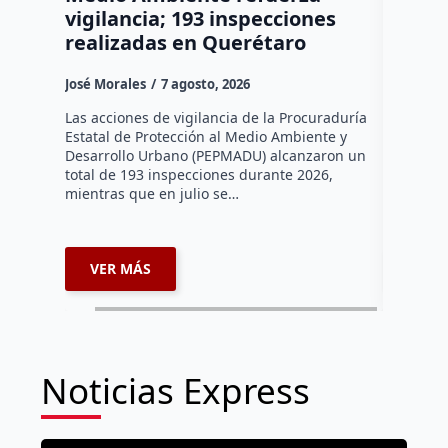
vigilancia; 193 inspecciones
lateral
realizadas en Querétaro
chofer
José Morales
7 agosto, 2026
Susana R
Las acciones de vigilancia de la Procuraduría
Querétaro
Estatal de Protección al Medio Ambiente y
productos
Desarrollo Urbano (PEPMADU) alcanzaron un
terminó v
total de 193 inspecciones durante 2026,
sobre la l
mientras que en julio se…
direcció
VER MÁS
VER 
Noticias Express