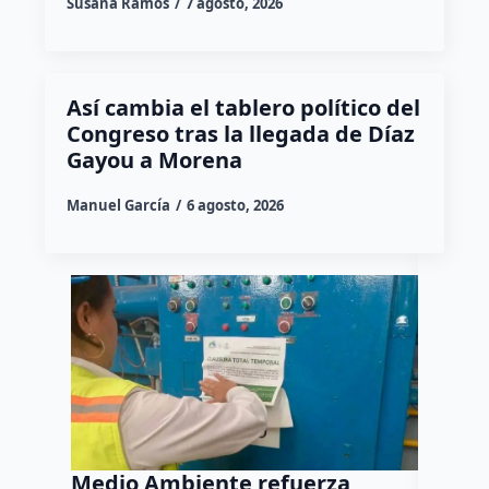
Susana Ramos
7 agosto, 2026
Así cambia el tablero político del
Congreso tras la llegada de Díaz
Gayou a Morena
Manuel García
6 agosto, 2026
Medio Ambiente refuerza
Tráile