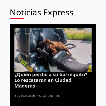
Noticias Express
rreguito?
Orgullo queretano: bombera
ad
representará a México en
misión contra incendios en
Canadá
6 agosto, 2026
Daniel Rico