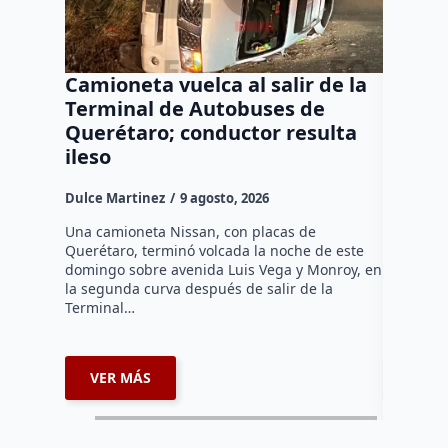
Camioneta vuelca al salir de la
Puma e
Terminal de Autobuses de
ganado
Querétaro; conductor resulta
SEDEA
ileso
Dulce Mar
Dulce Martinez
9 agosto, 2026
Hasta el 
Agropecua
Una camioneta Nissan, con placas de
oficiales
Querétaro, terminó volcada la noche de este
o animale
domingo sobre avenida Luis Vega y Monroy, en
zona…
la segunda curva después de salir de la
Terminal…
VER MÁS
VER 