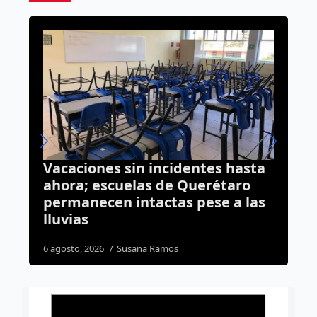
sin incidentes hasta
Reponer un árbol 
elas de Querétaro
puede costar hasta
intactas pese a las
por ejemplar
1 agosto, 2026
José Morales
sana Ramos