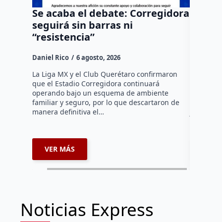
Se acaba el debate: Corregidora
Todo M
seguirá sin barras ni
causa;
“resistencia”
sede 
Daniel Rico
6 agosto, 2026
Susana R
La Liga MX y el Club Querétaro confirmaron
La edició
que el Estadio Corregidora continuará
Salvando 
operando bajo un esquema de ambiente
Querétaro
familiar y seguro, por lo que descartaron de
próximo 6
manera definitiva el…
jornada 
VER MÁS
VER 
Noticias Express