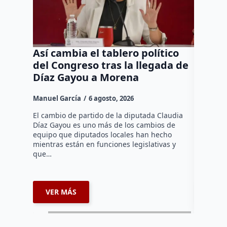
Así cambia el tablero político
Orgul
del Congreso tras la llegada de
repres
Díaz Gayou a Morena
misión
Canad
Manuel García
6 agosto, 2026
Daniel Ri
El cambio de partido de la diputada Claudia
Díaz Gayou es uno más de los cambios de
La bomber
equipo que diputados locales han hecho
los cuerp
mientras están en funciones legislativas y
Ezequiel 
que…
represent
internaci
VER MÁS
VER 