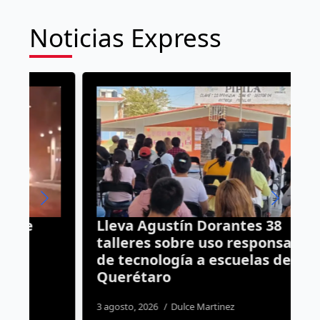
Noticias Express
Lleva Agustín Dorantes 38
P
talleres sobre uso responsable
d
de tecnología a escuelas de
Querétaro
4
3 agosto, 2026
Dulce Martinez