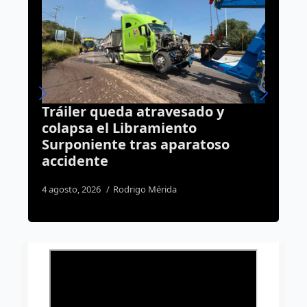
 y
Arranca contraflujo en Bernardo
Quintana por obras del Tren
so
México-Querétaro
8 agosto, 2026
Daniel Rico