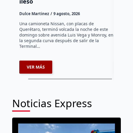
ileso
Dulce Mar
Dulce Martinez
9 agosto, 2026
Hasta el 
Agropecua
Una camioneta Nissan, con placas de
oficiales
Querétaro, terminó volcada la noche de este
o animale
domingo sobre avenida Luis Vega y Monroy, en
zona…
la segunda curva después de salir de la
Terminal…
VER MÁS
VER 
Noticias Express