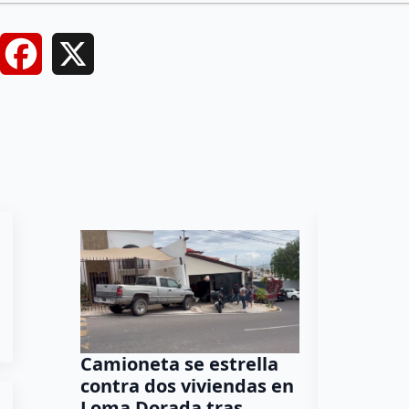
Facebook
X
Camioneta se estrella
Program
contra dos viviendas en
promuev
Loma Dorada tras
los adu