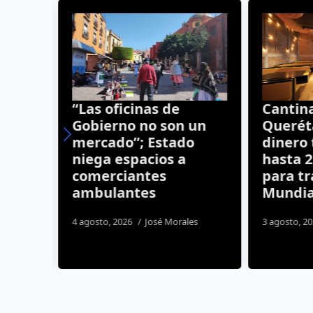
“Las oficinas de
Cantina
res
Gobierno no son un
Queréta
mercado”; Estado
dinero 
niega espacios a
hasta 2
elas
comerciantes
para tra
ambulantes
Mundia
nez
4 agosto, 2026
José Morales
3 agosto, 20