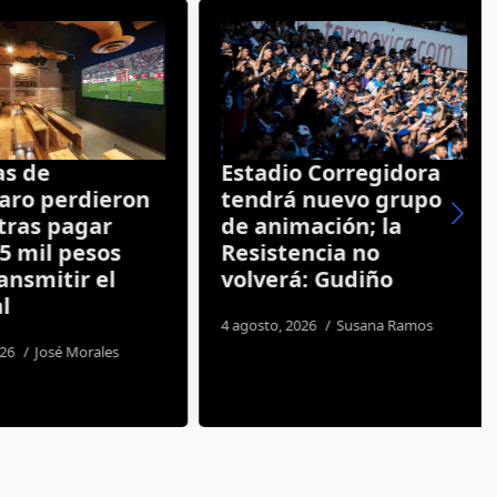
s de
Estadio Corregidora
ro perdieron
tendrá nuevo grupo
tras pagar
de animación; la
5 mil pesos
Resistencia no
nsmitir el
volverá: Gudiño
l
4 agosto, 2026
Susana Ramos
26
José Morales