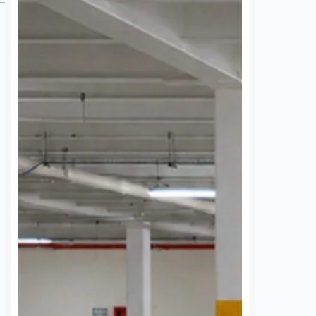
a del DIF ya
Ocho de cada diez
e el respeto a
cantinas tradicionales
ltos mayores en
en Querétaro ya tienen