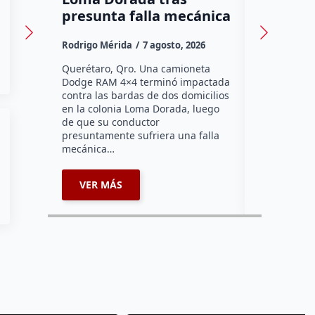
presunta falla mecánica
47 escu
Rodrigo Mérida
7 agosto, 2026
Susana Ram
Querétaro, Qro. Una camioneta
Más de seis
Dodge RAM 4×4 terminó impactada
primaria de
contra las bardas de dos domicilios
Querétaro h
en la colonia Loma Dorada, luego
pláticas “B
de que su conductor
del Abuelo”
presuntamente sufriera una falla
Sistema Mun
mecánica…
coordinaci
VER MÁS
VER MÁ