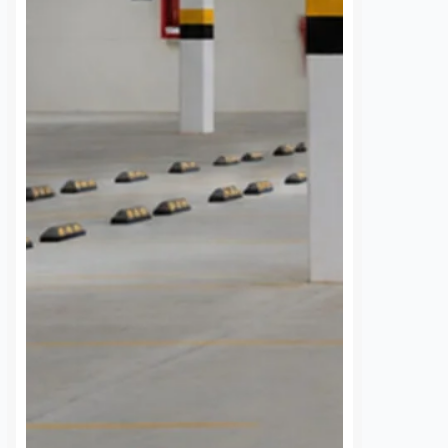
elas
reconocimiento facial
os
7 agosto, 2026
Susana Ramos
7 agosto, 2026
 mil estudiantes de
La Asociación de Cantinas
l municipio de
Tradicionales de Querétaro reportó
an participado en las
un avance del 80 por ciento en la
otsu Muntsi. El Mundo
instalación de cámaras de
, impulsadas por el
reconocimiento facial dentro de
icipal DIF en
sus negocios afiliados, con equipos
ón…
enlazados…
S
VER MÁS