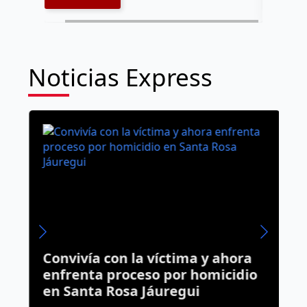
Noticias Express
Convivía con la víctima y ahora
H
a
enfrenta proceso por homicidio
c
en Santa Rosa Jáuregui
R