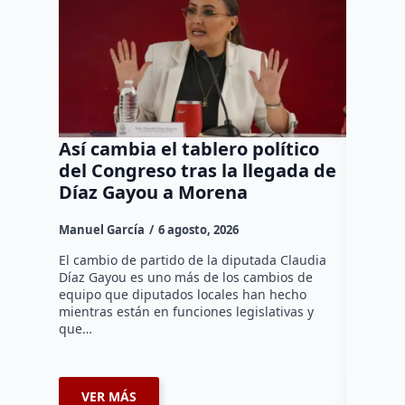
Así cambia el tablero político
Orgul
del Congreso tras la llegada de
repres
Díaz Gayou a Morena
misión
Canad
Manuel García
6 agosto, 2026
Daniel Ri
El cambio de partido de la diputada Claudia
Díaz Gayou es uno más de los cambios de
La bomber
equipo que diputados locales han hecho
los cuerp
mientras están en funciones legislativas y
Ezequiel 
que…
represent
internaci
VER MÁS
VER 