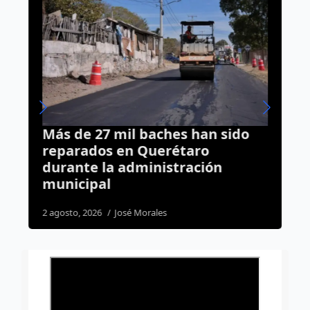
Más de 27 mil baches han sido
A
;
reparados en Querétaro
R
durante la administración
C
municipal
4
2 agosto, 2026
José Morales