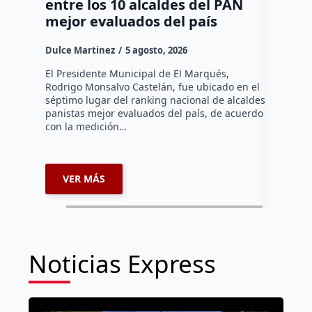
entre los 10 alcaldes del PAN
regula
mejor evaluados del país
asenta
la capi
Dulce Martinez
5 agosto, 2026
Dulce Mar
El Presidente Municipal de El Marqués,
Rodrigo Monsalvo Castelán, fue ubicado en el
El Senado
séptimo lugar del ranking nacional de alcaldes
Lámbarri,
panistas mejor evaluados del país, de acuerdo
Salitre, e
con la medición…
supervisa
dar segu
VER MÁS
VER 
Noticias Express