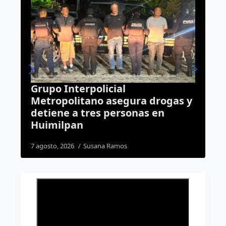
Huimilpan celebra boda en
ura drogas y
Lengua de Señas y da un p
onas en
más hacia la inclusión
1 agosto, 2026
Daniel Rico