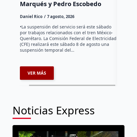
Marqués y Pedro Escobedo
Daniel Ri
Daniel Rico
7 agosto, 2026
Habitante
hicieron 
•La suspensión del servicio será este sábado
Federal d
por trabajos relacionados con el tren México-
falta de e
Querétaro. La Comisión Federal de Electricidad
localida
(CFE) realizará este sábado 8 de agosto una
suspensión temporal del…
VER MÁS
VER 
Noticias Express