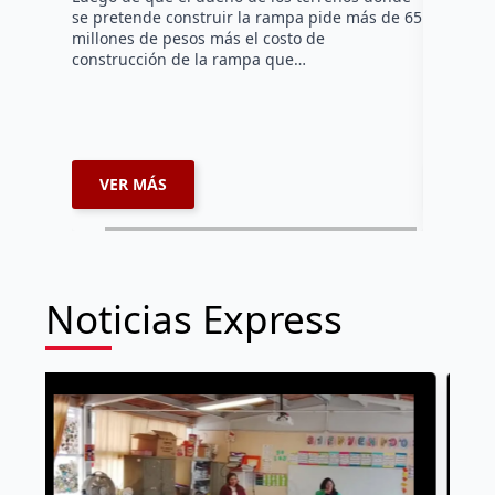
se pretende construir la rampa pide más de 65
Una camio
millones de pesos más el costo de
Querétaro
construcción de la rampa que…
domingo s
la segund
Terminal
VER MÁS
VER 
Noticias Express