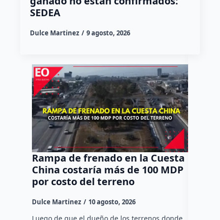
ganado no están confirmados:
SEDEA
Dulce Martinez
9 agosto, 2026
Rampa de frenado en la Cuesta
Camion
China costaría más de 100 MDP
Termin
por costo del terreno
Querét
ileso
Dulce Martinez
10 agosto, 2026
Dulce Mar
Luego de que el dueño de los terrenos donde