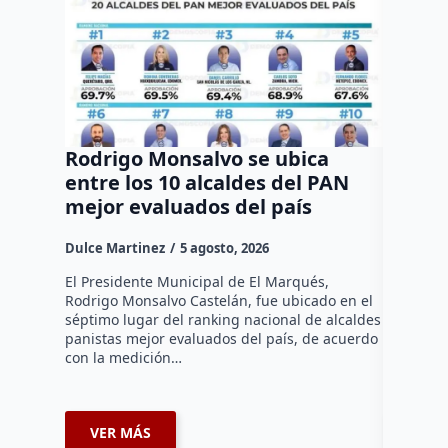
Rodrigo Monsalvo se ubica
Gestio
entre los 10 alcaldes del PAN
regula
mejor evaluados del país
asenta
la capi
Dulce Martinez
5 agosto, 2026
Dulce Mar
El Presidente Municipal de El Marqués,
Rodrigo Monsalvo Castelán, fue ubicado en el
El Senado
séptimo lugar del ranking nacional de alcaldes
Lámbarri,
panistas mejor evaluados del país, de acuerdo
Salitre, e
con la medición…
supervisa
dar segu
VER MÁS
VER 