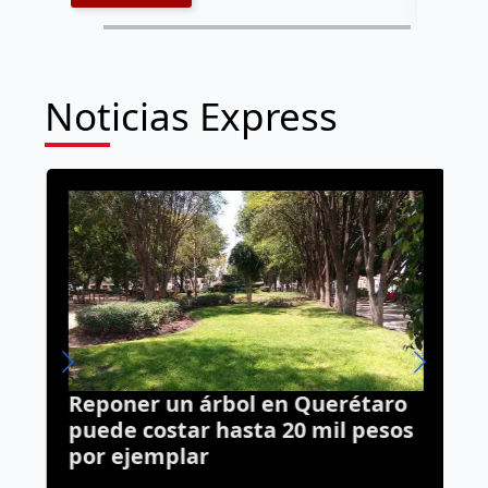
Noticias Express
Reponer un árbol en Querétaro
E
puede costar hasta 20 mil pesos
n
por ejemplar
R