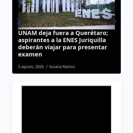
erétaro;
¿Quieres estudiar un posgra
riquilla
La UAQ abre registro para la
resentar
Maestría en Enseñanza de
Lenguas y Cultura
4 agosto, 2026
Redacción