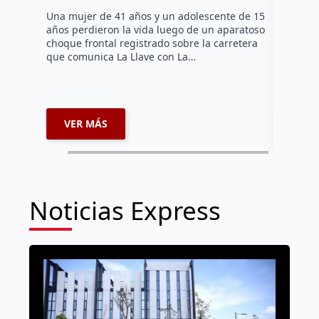
tarde de 
Una mujer de 41 años y un adolescente de 15
en el Jar
años perdieron la vida luego de un aparatoso
Histórico
choque frontal registrado sobre la carretera
que comunica La Llave con La…
VER MÁS
VER 
Noticias Express