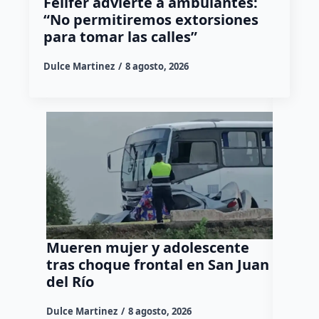
Felifer advierte a ambulantes:
“No permitiremos extorsiones
para tomar las calles”
Dulce Martinez
8 agosto, 2026
Mueren mujer y adolescente
Muere 
tras choque frontal en San Juan
en el 
del Río
Dulce Mar
Dulce Martinez
8 agosto, 2026
Una mujer