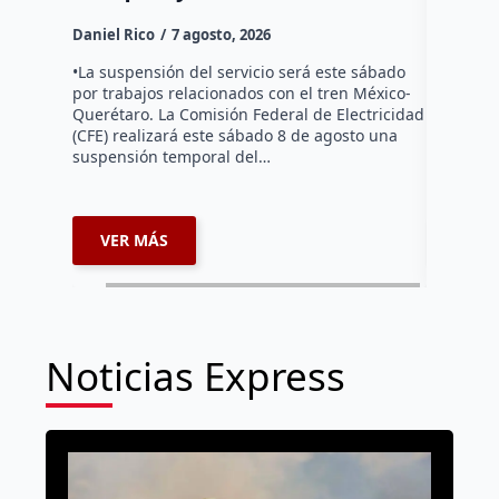
Daniel Ri
Daniel Rico
7 agosto, 2026
Habitante
hicieron 
•La suspensión del servicio será este sábado
Federal d
por trabajos relacionados con el tren México-
falta de e
Querétaro. La Comisión Federal de Electricidad
localida
(CFE) realizará este sábado 8 de agosto una
suspensión temporal del…
VER MÁS
VER 
Noticias Express