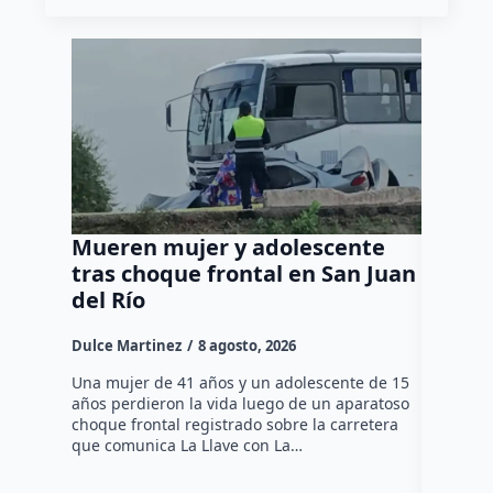
Mueren mujer y adolescente
Muere 
tras choque frontal en San Juan
en el 
del Río
Dulce Mar
Dulce Martinez
8 agosto, 2026
Una mujer
tarde de 
Una mujer de 41 años y un adolescente de 15
en el Jar
años perdieron la vida luego de un aparatoso
Histórico
choque frontal registrado sobre la carretera
que comunica La Llave con La…