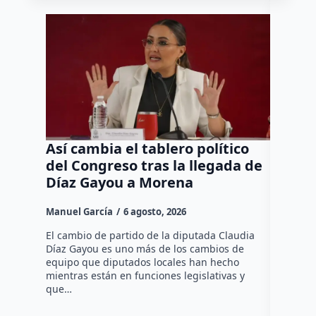
Así cambia el tablero político
Orgul
del Congreso tras la llegada de
repres
Díaz Gayou a Morena
misión
Canad
Manuel García
6 agosto, 2026
Daniel Ri
El cambio de partido de la diputada Claudia
Díaz Gayou es uno más de los cambios de
La bomber
equipo que diputados locales han hecho
los cuerp
mientras están en funciones legislativas y
Ezequiel 
que…
represent
internaci