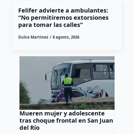
Felifer advierte a ambulantes:
“No permitiremos extorsiones
para tomar las calles”
Dulce Martinez
8 agosto, 2026
Mueren mujer y adolescente
Muere 
tras choque frontal en San Juan
en el 
del Río
Dulce Mar