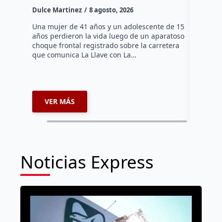
Dulce Martinez
8 agosto, 2026
Una mujer
tarde de 
Una mujer de 41 años y un adolescente de 15
en el Jar
años perdieron la vida luego de un aparatoso
Histórico
choque frontal registrado sobre la carretera
que comunica La Llave con La…
VER MÁS
VER 
Noticias Express