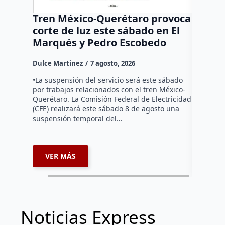
Tren México-Querétaro provoca
¡Más d
corte de luz este sábado en El
Tziban
Marqués y Pedro Escobedo
Dulce Mar
Dulce Martinez
7 agosto, 2026
Habitante
hicieron 
•La suspensión del servicio será este sábado
Federal d
por trabajos relacionados con el tren México-
falta de e
Querétaro. La Comisión Federal de Electricidad
localida
(CFE) realizará este sábado 8 de agosto una
suspensión temporal del…
VER MÁS
VER 
Noticias Express