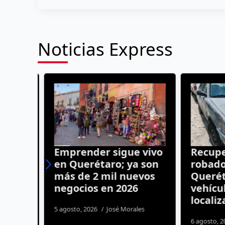
Noticias Express
ones
Emprender sigue vivo
Recuper
a
en Querétaro; ya son
robados 
 en
más de 2 mil nuevos
Queréta
negocios en 2026
vehícul
localiza
5 agosto, 2026
José Morales
6 agosto, 20