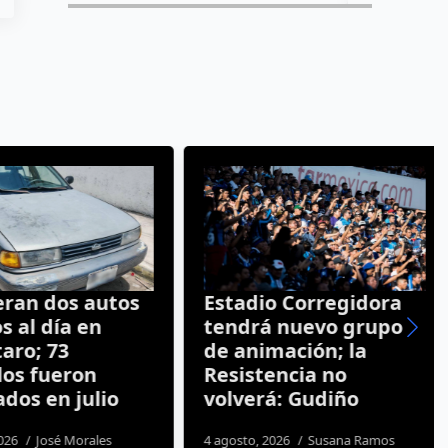
an dos autos
Estadio Corregidora
al día en
tendrá nuevo grupo
ro; 73
de animación; la
os fueron
Resistencia no
dos en julio
volverá: Gudiño
26
José Morales
4 agosto, 2026
Susana Ramos