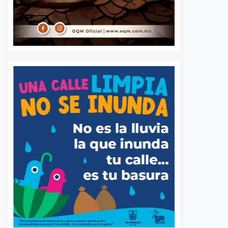
 queretano:
Buscará Fiscalía de
a representará
Querétaro mantener en
o en misión
prisión preventiva a
incendios en
neurocirujano acusado
de agresión sexual
6 agosto, 2026
Daniel Rico
6 agosto, 2026
voluntaria Beatriz,
La Fiscalía General del Estado de
de los cuerpos de
Querétaro afirmó que agotará
luntarios de Ezequiel
todos los recursos legales para
adereyta de Montes,
mantener la medida cautelar de
á a Querétaro en la
prisión preventiva justificada en
rnacional que México
contra del médico neurocirujano
a apoyar…
acusado de…
S
VER MÁS