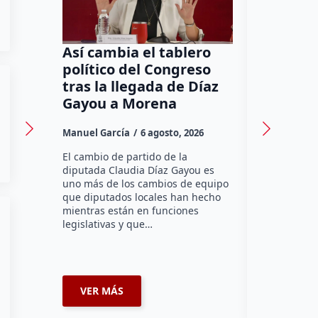
Así cambia el tablero
Orgullo
político del Congreso
bomber
tras la llegada de Díaz
a Méxic
Gayou a Morena
contra 
Canadá
Manuel García
6 agosto, 2026
Daniel Rico
El cambio de partido de la
diputada Claudia Díaz Gayou es
La bombera 
uno más de los cambios de equipo
integrante 
que diputados locales han hecho
Bomberos Vo
mientras están en funciones
Montes y C
legislativas y que…
representar
misión inte
enviará par
VER MÁS
VER MÁ